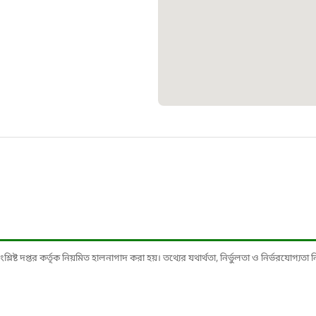
১০৯
শিশু সহায
১৬১
বাংলাদেশ ক
০১৯
মাদকদ্রব্য 
১৬১
ষ্ট দপ্তর কর্তৃক নিয়মিত হালনাগাদ করা হয়। তথ্যের যথার্থতা, নির্ভুলতা ও নির্ভরযোগ্যতা নিশ্
জরুরী অভ্