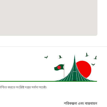
৮
়তা লাইন
০৯
র্মচারী কল্যাণ বোর্ড হটলাইন
০৮৮৮৮৮৮৮
নিয়ন্ত্রণ হটলাইন
১৩
চিত করতে সংশ্লিষ্ট দপ্তর সর্বদা সচেষ্ট।
যন্তরীণ নৌ-পরিবহন হটলাইন
পরিকল্পনা এবং বাস্তবায়ন