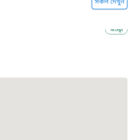
সকল দেখুন
সব দেখুন
ু নির্যাতন প্রতিরোধ
আগাম বার্তা
২২
 সেবা