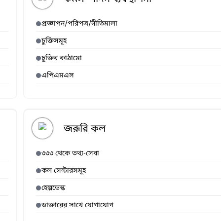
প্রজ্ঞাপন/পরিপত্র/নীতিমালা
চুক্তিসমূহ
চুক্তির কাঠামো
এপিএমএস
জরূরি কল
৩৩৩ থেকে তথ্য-সেবা
কল সেন্টারসমূহ
হেল্পডেস্ক
ডাক্তারের সাথে যোগাযোগ