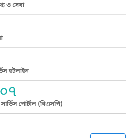
্য ও সেবা
া
্ভিস হটলাইন
০৭
ার্ভিস পোর্টাল (বিএসপি)
্ট হেল্পলাইন