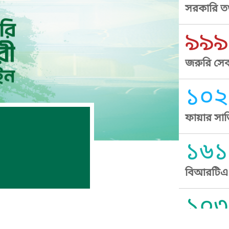
সরকারি তথ
৯৯৯
জরুরি সেব
১০২
ফায়ার সার
১৬১
বিআরটিএ স
১০৩
সুপ্রীম কোর