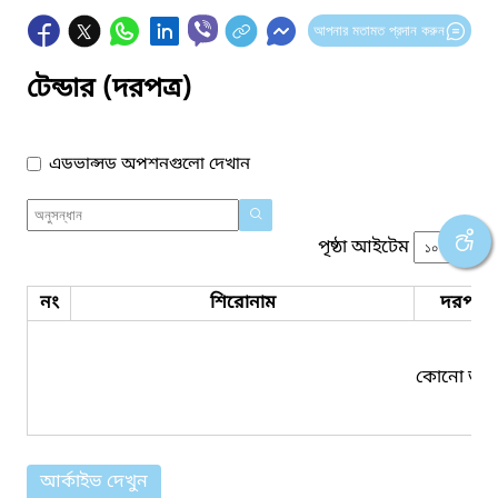
আপনার মতামত প্রদান করুন
টেন্ডার (দরপত্র)
এডভান্সড অপশনগুলো দেখান
পৃষ্ঠা আইটেম
নং
শিরোনাম
দরপত্র 
কোনো তথ্য
আর্কাইভ দেখুন