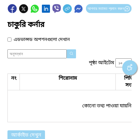
আপনার মতামত প্রদান করুন
চাকুরি কর্নার
এডভান্সড অপশনগুলো দেখান
পৃষ্ঠা আইটেম
নং
শিরোনাম
পিডিএ
সংযুক্ত
কোনো তথ্য পাওয়া যায়নি।
আর্কাইভ দেখুন